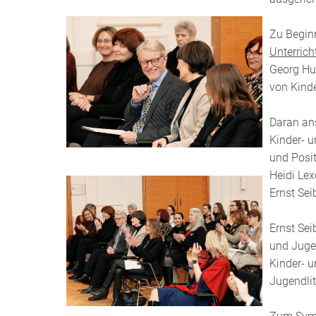
Zu Begin
Unterrich
Georg Hue
von Kinde
Daran ans
Kinder- u
und Posit
Heidi Lex
Ernst Sei
Ernst Sei
und Jugen
Kinder- u
Jugendlit