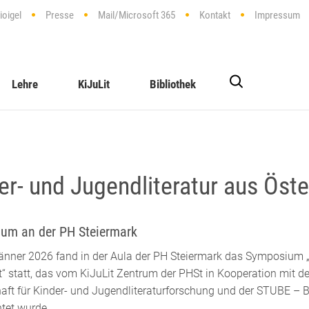
ioigel
Presse
Mail/Microsoft 365
Kontakt
Impressum
Lehre
KiJuLit
Bibliothek
er- und Jugendliteratur aus Öste
um an der PH Steiermark
nner 2026 fand in der Aula der PH Steiermark das Symposium „K
t“ statt, das vom KiJuLit Zentrum der PHSt in Kooperation mit d
aft für Kinder- und Jugendliteraturforschung und der STUBE – Be
tet wurde.