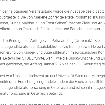
n der halbtägigen Veranstaltung wurde die Ausgabe des
didactc
t
vorgestellt. Die von Marlene Zöhrer geleitete Podiumsdiskussi
mer, Gunda Mairbäurl und Ernst Seibert) machte Ziele und Anli
rliteratur aus Österreich für Unterricht und Forschung heraus.
chließend gaben Vorträge von Petra Josting (Universität Bielefel
nd Jugendliteratur der Staatsbibliothek zu Berlin) sowie Herbert
ionierung von Kinder- und Jugendliteratur im europäischen Konte
e, Leiterin der STUBE führte, war – wie die Glückwünsche und E
bert gewidmet, der Anfang Jänner 2026 seinen 80. Geburtstag fei
bert war Universitätsdozent an der Universität Wien und Mitbegrü
dliteratur-Forschung, er gründete zudem die Fachzeitschrift für KJ
nd Jugendliteratur­forschung in Österreich und ist somit maßgebl
eratur­forschung in Österreich beteiligt.